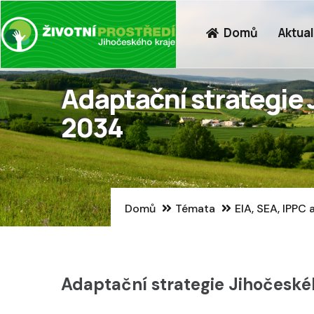
Hlavní
Přejít
navigace
k
Domů
Aktual
hlavnímu
obsahu
Adaptační strategie 
2034
Domů
Témata
EIA, SEA, IPPC
Adaptační strategie Jihočesk